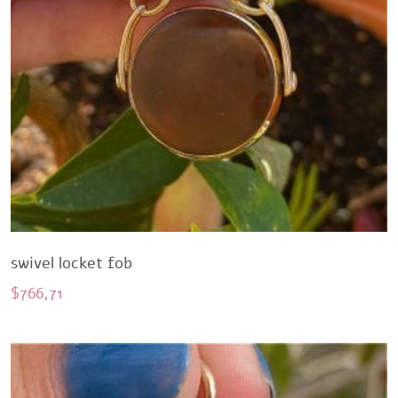
swivel locket fob
$
766,71