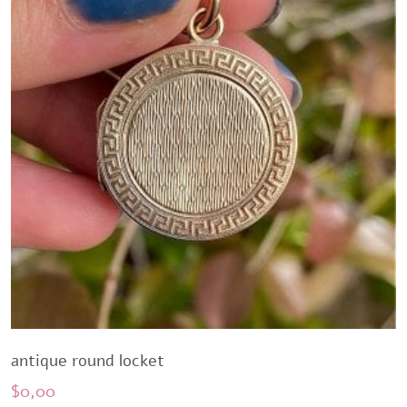
antique round locket
$
0,00