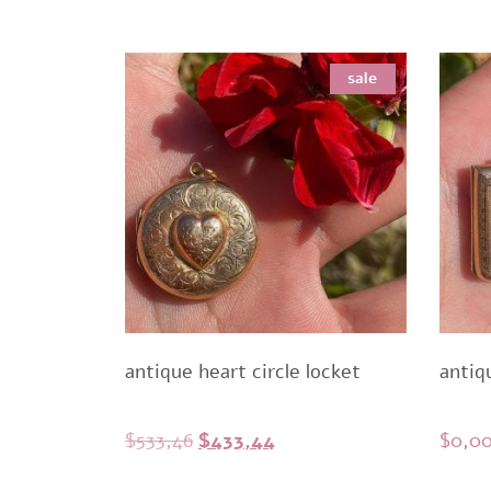
sale
antique heart circle locket
antiq
Original
Current
$
533,46
$
433,44
$
0,0
price
price