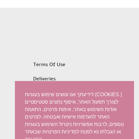
Terms Of Use
Deliveries
Privacy policy
לידיעתך אנו עושים שימוש בעוגיות (COOKIES )
לצורך תפעול האתר, איסוף נתונים סטטיסטיים
Refunds and Exchanges
אודות השימוש באתר, אימות פרטים, התאמת
האתר להעדפות אישיות ואבטחה. לפרטים
Accessibility statement
נוספים, לרבות אפשרויות ניטרול השימוש בעוגיות
או הגבלתו נא לפנות למדיניות הפרטיות שבאתר