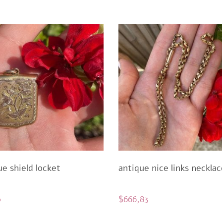
ue shield locket
antique nice links necklac
0
$
666,83