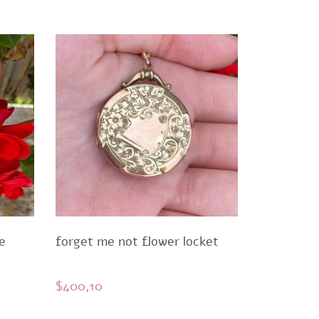
e
forget me not flower locket
$
400,10