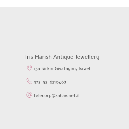
was:
is:
$533,46.
$433,44.
Iris Harish Antique Jewellery
15a Sirkin Givatayim, Israel
972-52-6210468
telecorp@zahav.net.il