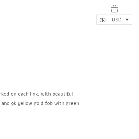
($) - USD
rked on each link, with beautiful
, and 9k yellow gold fob with green