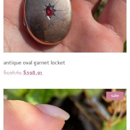
antique oval garnet locket
Original
Current
$
498,64
$
398,91
price
price
was:
is:
sale
$498,64.
$398,91.