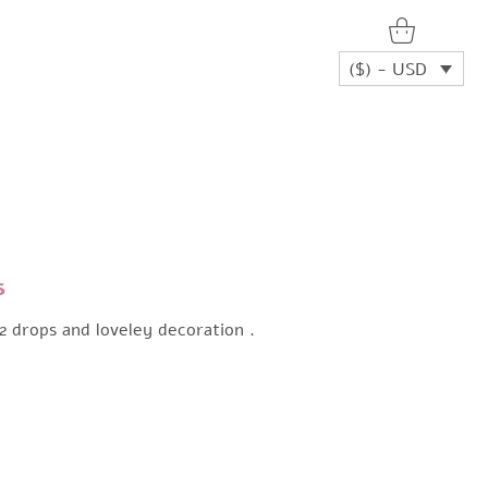
($) - USD
s
2 drops and loveley decoration .