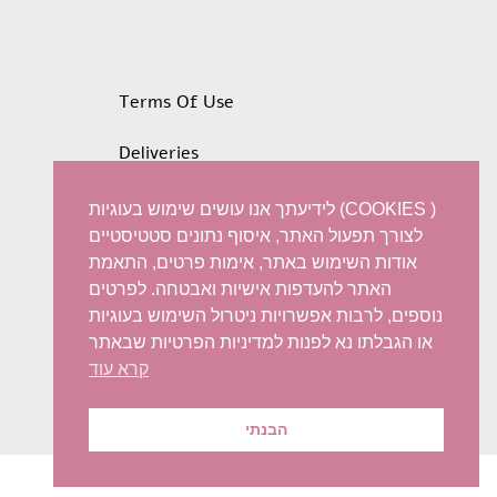
Terms Of Use
Deliveries
Privacy policy
לידיעתך אנו עושים שימוש בעוגיות (COOKIES )
לצורך תפעול האתר, איסוף נתונים סטטיסטיים
Refunds and Exchanges
אודות השימוש באתר, אימות פרטים, התאמת
האתר להעדפות אישיות ואבטחה. לפרטים
Accessibility statement
נוספים, לרבות אפשרויות ניטרול השימוש בעוגיות
או הגבלתו נא לפנות למדיניות הפרטיות שבאתר
קרא עוד
הבנתי
© 2022 Iris Harish