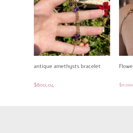
antique amethysts bracelet
Flowe
$
800,04
$
1.00