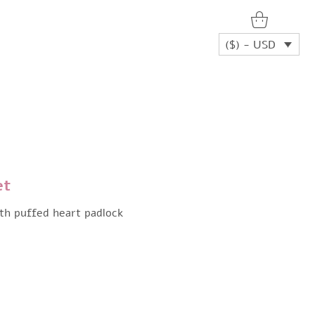
($) - USD
et
ith puffed heart padlock