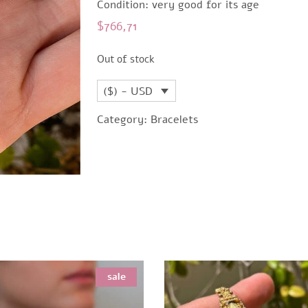
Condition: very good for its age
$
766,71
Out of stock
($) - USD
Category:
Bracelets
sale