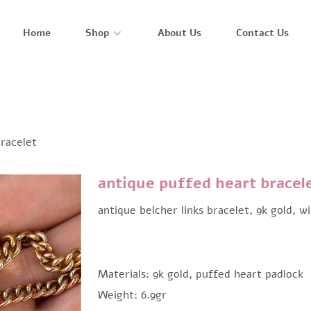
Home
Shop
About Us
Contact Us
racelet
antique puffed heart bracel
antique belcher links bracelet, 9k gold, w
Materials: 9k gold, puffed heart padlock
Weight: 6.9gr