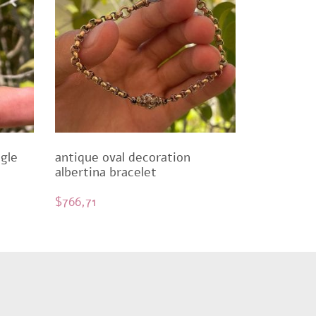
gle
antique oval decoration
albertina bracelet
$
766,71