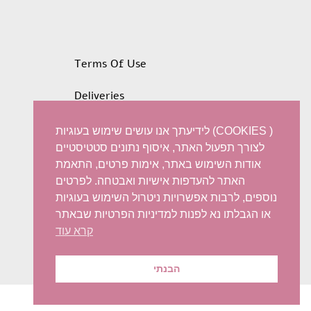
Terms Of Use
Deliveries
Privacy policy
לידיעתך אנו עושים שימוש בעוגיות (COOKIES )
לצורך תפעול האתר, איסוף נתונים סטטיסטיים
Refunds and Exchanges
אודות השימוש באתר, אימות פרטים, התאמת
האתר להעדפות אישיות ואבטחה. לפרטים
Accessibility statement
נוספים, לרבות אפשרויות ניטרול השימוש בעוגיות
או הגבלתו נא לפנות למדיניות הפרטיות שבאתר
קרא עוד
הבנתי
© 2022 Iris Harish