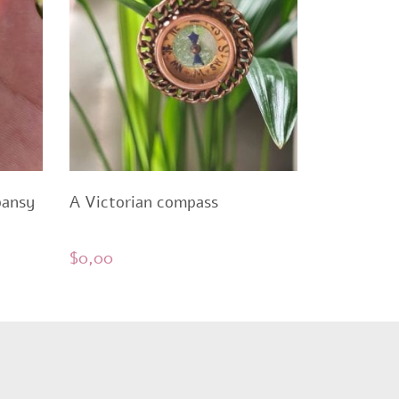
pansy
A Victorian compass
$
0,00