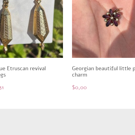
ue Etruscan revival
Georgian beautiful little 
ngs
charm
31
$
0,00