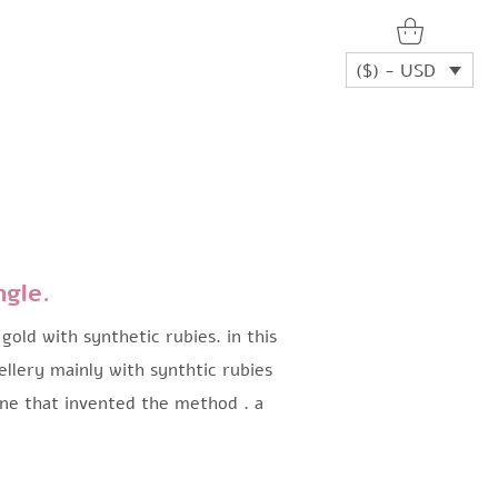
($) - USD
ngle.
gold with synthetic rubies. in this
lery mainly with synthtic rubies
one that invented the method . a