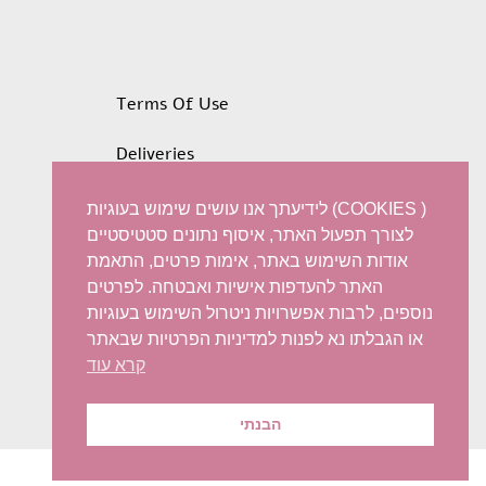
Terms Of Use
Deliveries
Privacy policy
לידיעתך אנו עושים שימוש בעוגיות (COOKIES )
לצורך תפעול האתר, איסוף נתונים סטטיסטיים
Refunds and Exchanges
אודות השימוש באתר, אימות פרטים, התאמת
האתר להעדפות אישיות ואבטחה. לפרטים
Accessibility statement
נוספים, לרבות אפשרויות ניטרול השימוש בעוגיות
או הגבלתו נא לפנות למדיניות הפרטיות שבאתר
קרא עוד
הבנתי
© 2022 Iris Harish