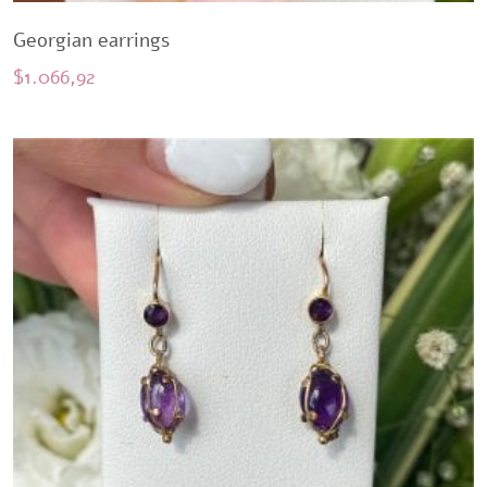
Georgian earrings
$
1.066,92