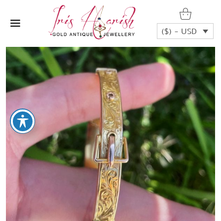
($) - USD