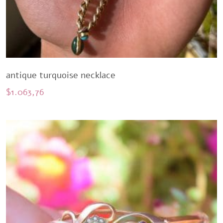
antique turquoise necklace
$
1.063,76