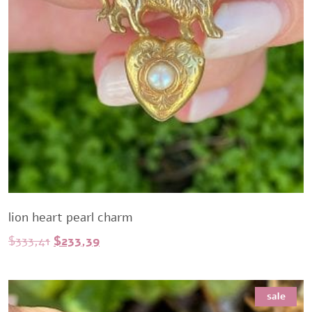
lion heart pearl charm
Original
Current
$
333,41
$
233,39
price
price
was:
is:
sale
$333,41.
$233,39.