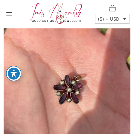
($) - USD