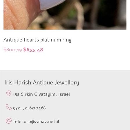
Antique hearts platinum ring
Original
Current
$
800,19
$
633,48
price
price
was:
is:
$800,19.
$633,48.
Iris Harish Antique Jewellery
15a Sirkin Givatayim, Israel
972-52-6210468
telecorp@zahav.net.il