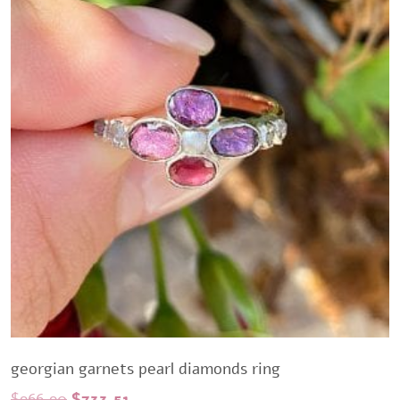
georgian garnets pearl diamonds ring
Original
Current
$
966,90
$
733,51