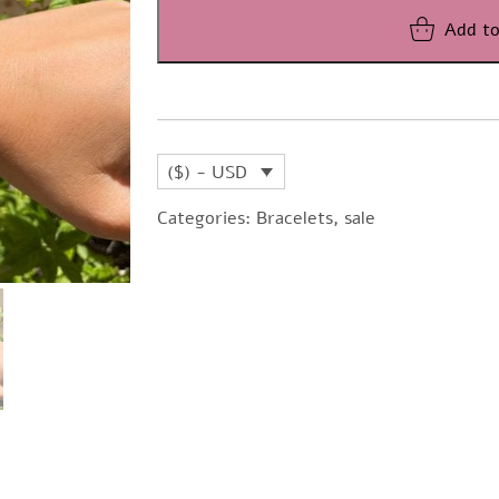
Add to
($) - USD
Categories:
Bracelets
,
sale