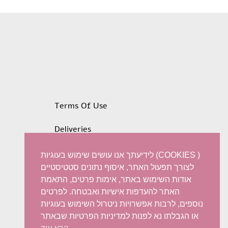
was:
is:
$800,04.
$633,37.
Terms Of Use
Deliveries
Privacy policy
לידיעתך אנו עושים שימוש בעוגיות (COOKIES )
לצורך תפעול האתר, איסוף נתונים סטטיסטיים
Refunds and Exchanges
אודות השימוש באתר, אימות פרטים, התאמת
האתר להעדפות אישיות ואבטחה. לפרטים
Accessibility statement
נוספים, לרבות אפשרויות ניטרול השימוש בעוגיות
או הגבלתו נא לפנות למדיניות הפרטיות שבאתר