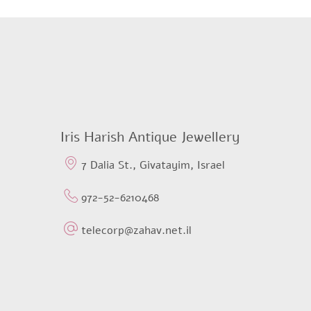
was:
is:
$800,04.
$566,70.
Iris Harish Antique Jewellery
7 Dalia St., Givatayim, Israel
972-52-6210468
telecorp@zahav.net.il