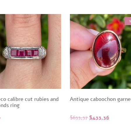
eco calibre cut rubies and
Antique caboochon garne
nds ring
Original
Current
0
$
633,37
$
433,36
price
price