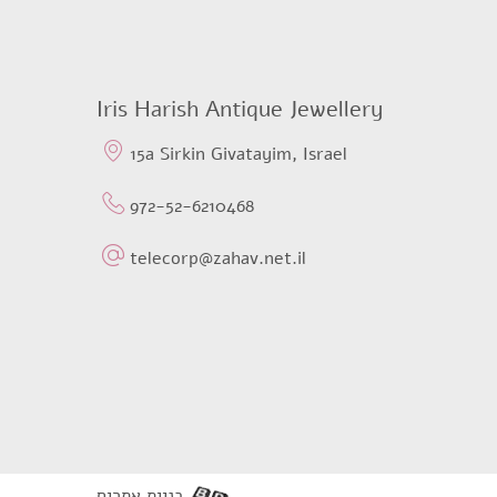
Iris Harish Antique Jewellery
15a Sirkin Givatayim, Israel
972-52-6210468
telecorp@zahav.net.il
בניית אתרים