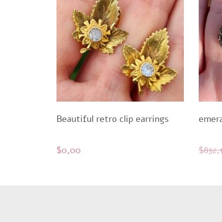
Beautiful retro clip earrings
emera
$
0,00
$
832,