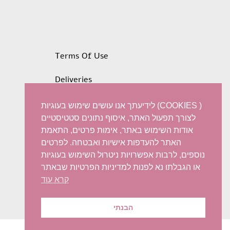
Terms Of Use
Deliveries
Privacy policy
לידיעתך אנו עושים שימוש בעוגיות (COOKIES )
לצורך תפעול האתר, איסוף נתונים סטטיסטיים
Refunds and Exchanges
אודות השימוש באתר, אימות פרטים, התאמת
האתר להעדפות אישיות ואבטחה. לפרטים
Accessibility statement
נוספים, לרבות אפשרויות ניטרול השימוש בעוגיות
או הגבלתו נא לפנות למדיניות הפרטיות שבאתר
קרא עוד
הבנתי
© 2022 Iris Harish