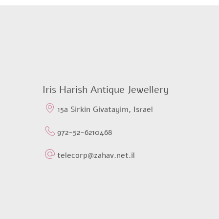
$966,90.
$800,19.
Iris Harish Antique Jewellery
15a Sirkin Givatayim, Israel
972-52-6210468
telecorp@zahav.net.il