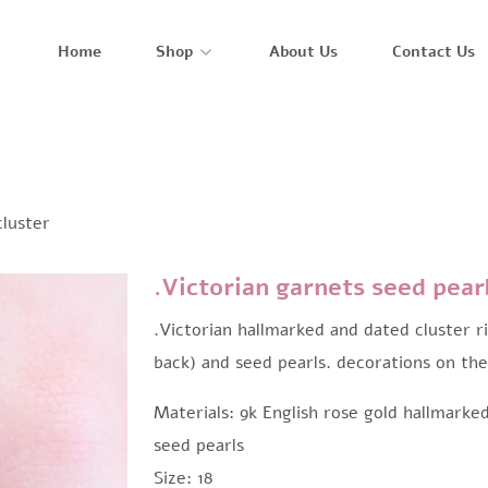
Home
Shop
About Us
Contact Us
cluster
.Victorian garnets seed pearl
.Victorian hallmarked and dated cluster r
back) and seed pearls. decorations on th
Materials: 9k English rose gold hallmark
seed pearls
Size: 18