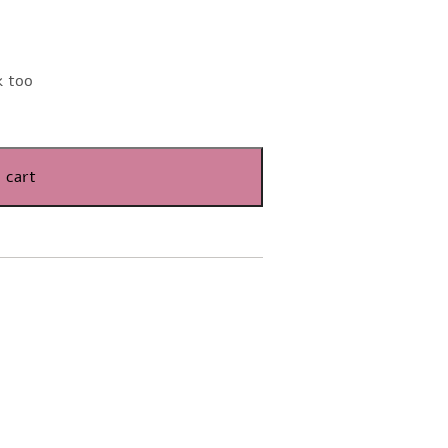
k too
 cart