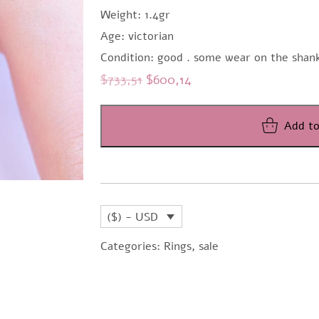
Weight: 1.4gr
Age: victorian
Condition: good . some wear on the shan
Original
Current
$
733,51
$
600,14
price
price
was:
is:
Add to
$733,51.
$600,14.
($) - USD
Categories:
Rings
,
sale