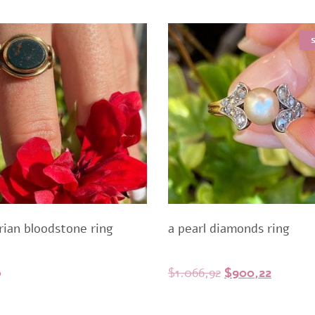
rian bloodstone ring
a pearl diamonds ring
Original
Current
0
$
1.066,92
$
900,22
price
price
was:
is: