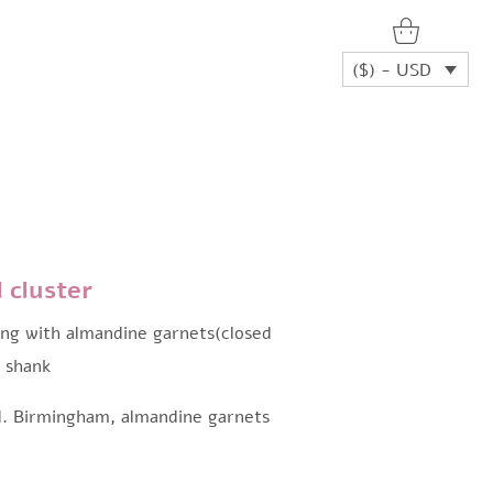
($) - USD
 cluster
ing with almandine garnets(closed
e shank
ed. Birmingham, almandine garnets