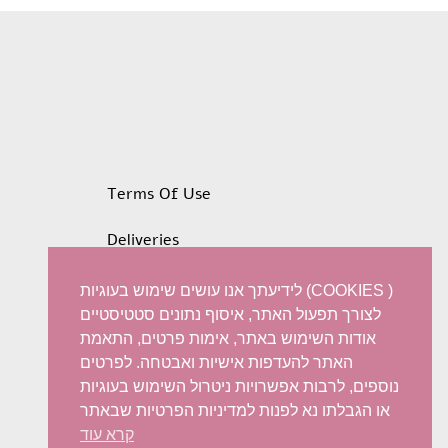
.
$700,17.
$500,12.
Terms Of Use
Deliveries
Privacy policy
לידיעתך אנו עושים שימוש בעוגיות (COOKIES )
לצורך תפעול האתר, איסוף נתונים סטטיסטיים
Refunds and Exchanges
אודות השימוש באתר, אימות פרטים, התאמת
האתר להעדפות אישיות ואבטחה. לפרטים
Accessibility statement
נוספים, לרבות אפשרויות ניטרול השימוש בעוגיות
או הגבלתו נא לפנות למדיניות הפרטיות שבאתר
קרא עוד