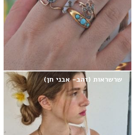
שרשראות (זהב- אבני חן)