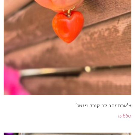
צ'ארם זהב לב קורל וינטג'
₪
660