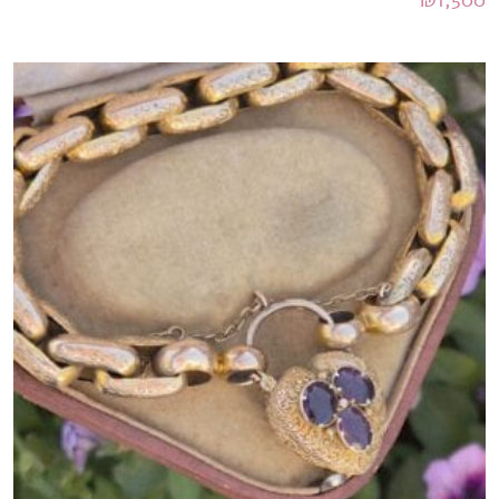
₪
1,500