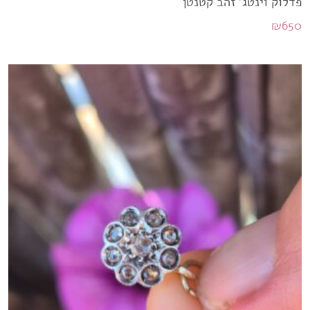
פדלוק וינטג' זהב קטנטן
₪
650