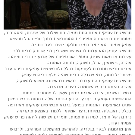
תכשיטים עתיקים אינם סתם מוצר. הם שילוב של אמנות, היסטוריה,
מסתוריות רומנטיקה וסיפורים המתחבאים בתוך יופיים.כל תכשיט
עתיק אמיתי הוא יחיד במינו וחלקם יוצרו בעבודת יד.
תכשיט עתיק הוא עדות לרגש שבוטא בין בני אדם קרובים לפני
עשרות או מאות שנים, ומספר את סיפורו של ארוע ייחודי בחייהם.
אהבה, נישואין, אבל, תשוקה, תקווה ואמונה.
איריס חריש מחוברת לעתיקות בכלל ולתכשיטים עתיקים בפרט עוד
משחר ילדותה, כמי שגדלה בבית שהיה מלא בריהוט עתיק.
תכשיטים עתיקים הם עבורה בראש ובראשונה מושא לתשוקה,
אהבה והיסטוריה שהשתמרה בצורה מרהיבה.
במשך השנים, צברה איריס ניסיון שאין לו מתחרים בתחום
התכשיטים העתיקים בארץ. הידע הנרחב שלה בתחום נרכש במשך
שנים באמצעות התנסות בפועל ביבוא תכשיטים עתיקים מאירופה
בכלל , ואנגליה במיוחד,רצון אמיתי ללמוד באמצעות קריאה
נרחבת של חומר, למידת חותמות, חומרים ושיטות לזהות פריט עתיק
אמיתי ועוד.
אתן מוזמנות לבקר בגלריה, להתרשם מהקטלוג המרהיב, ולרכוש