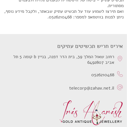
תכשיט עתיק – פיסה של היסטוריה לפעמים גלויה ולפעמים
מסתורית.
ואם תירצו לשמוע עוד על תכשיט עתיק שבאתר, ולקבל מידע נוסף,
ניתן לפנות בווטסאפ למספר: 0526210468.
איריס חריש תכשיטים עתיקים
רחוב שאול המלך 39, בית הדר דפנה, בניין b קומה 5 תל
אביב 6492807
0526210468
telecorp@zahav.net.il