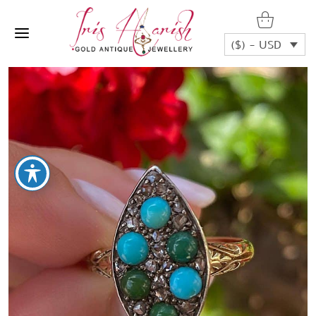
($) - USD