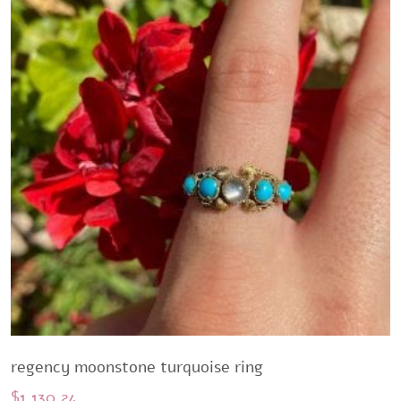
regency moonstone turquoise ring
$
1.130,24