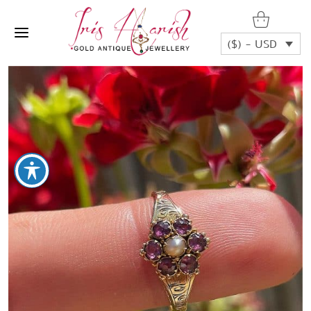
($) - USD