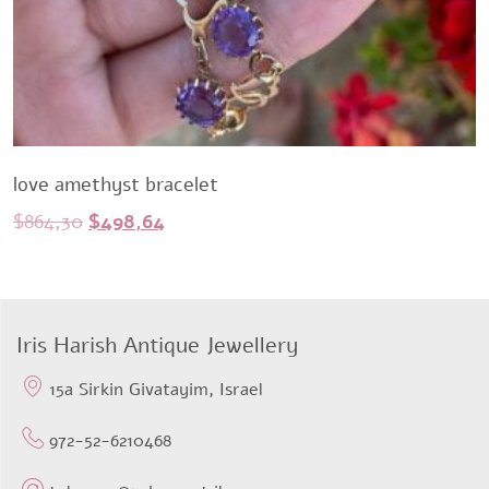
love amethyst bracelet
Original
Current
$
864,30
$
498,64
price
price
was:
is:
$864,30.
$498,64.
Iris Harish Antique Jewellery
15a Sirkin Givatayim, Israel
972-52-6210468