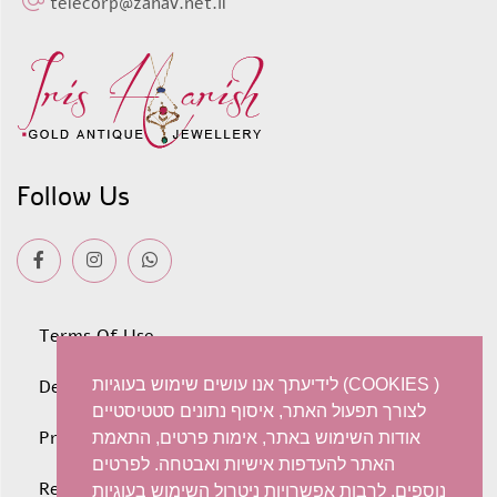
telecorp@zahav.net.il
Follow Us
Terms Of Use
לידיעתך אנו עושים שימוש בעוגיות (COOKIES )
Deliveries
לצורך תפעול האתר, איסוף נתונים סטטיסטיים
Privacy policy
אודות השימוש באתר, אימות פרטים, התאמת
האתר להעדפות אישיות ואבטחה. לפרטים
Refunds and Exchanges
נוספים, לרבות אפשרויות ניטרול השימוש בעוגיות