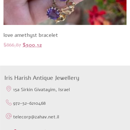
love amethyst bracelet
Original
Current
$
866,87
$
500,12
price
price
was:
is:
$866,87.
$500,12.
Iris Harish Antique Jewellery
15a Sirkin Givatayim, Israel
972-52-6210468
telecorp@zahav.net.il