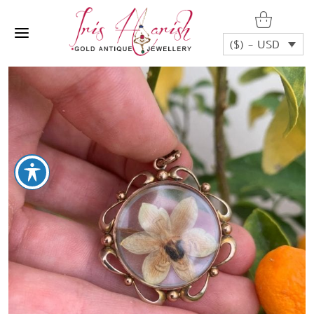
($) - USD