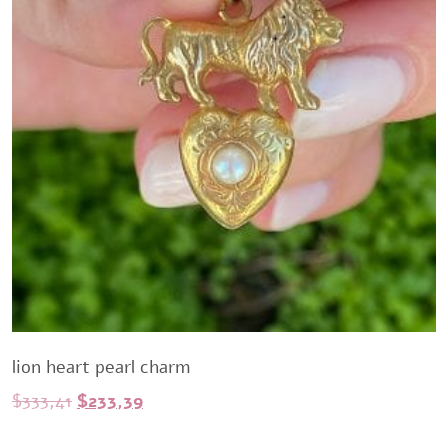
lion heart pearl charm
Original
Current
$
333,41
$
233,39
price
price