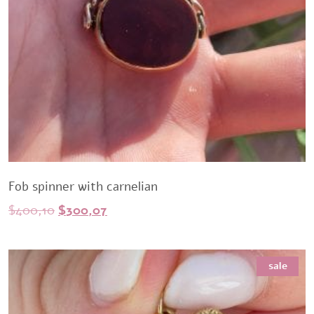
Fob spinner with carnelian
Original
Current
$
400,10
$
300,07
price
price
was:
is:
sale
$400,10.
$300,07.