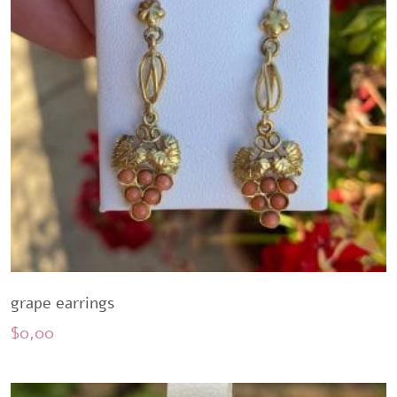
grape earrings
$
0,00