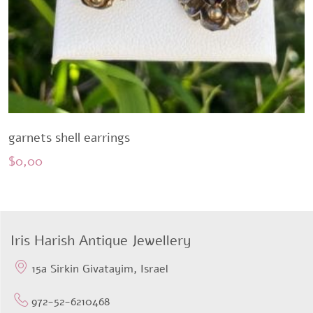
garnets shell earrings
$
0,00
Iris Harish Antique Jewellery
15a Sirkin Givatayim, Israel
972-52-6210468