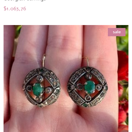
$
1.063,76
sale