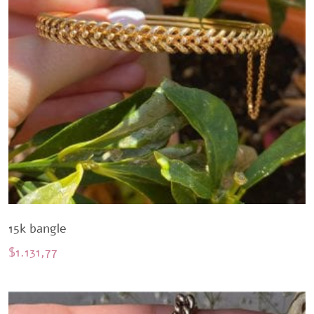
15k bangle
$
1.131,77