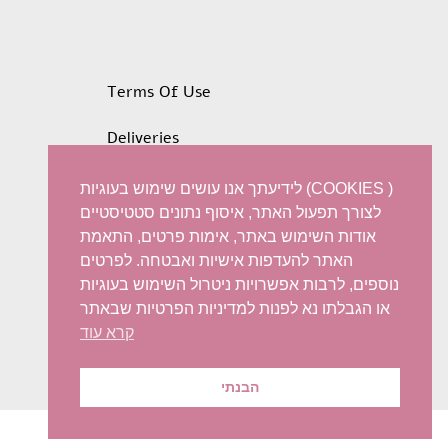
Terms Of Use
Deliveries
Privacy policy
לידיעתך אנו עושים שימוש בעוגיות (COOKIES )
לצורך תפעול האתר, איסוף נתונים סטטיסטיים
Refunds and Exchanges
אודות השימוש באתר, אימות פרטים, התאמת
האתר להעדפות אישיות ואבטחה. לפרטים
Accessibility statement
נוספים, לרבות אפשרויות ניטרול השימוש בעוגיות
או הגבלתו נא לפנות למדיניות הפרטיות שבאתר
קרא עוד
הבנתי
© 2022 Iris Harish