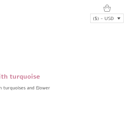
($) - USD
ith turquoise
th turquoises and flower