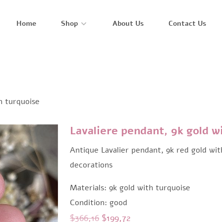
Home
Shop
About Us
Contact Us
h turquoise
Lavaliere pendant, 9k gold w
Antique Lavalier pendant, 9k red gold wi
decorations
Materials: 9k gold with turquoise
Condition: good
Original
Current
$
366,16
$
199,72