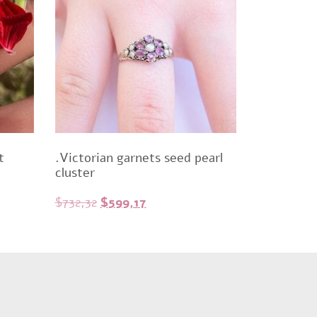
t
.Victorian garnets seed pearl
cluster
Original
Current
$
732,32
$
599,17
price
price
was:
is:
$732,32.
$599,17.