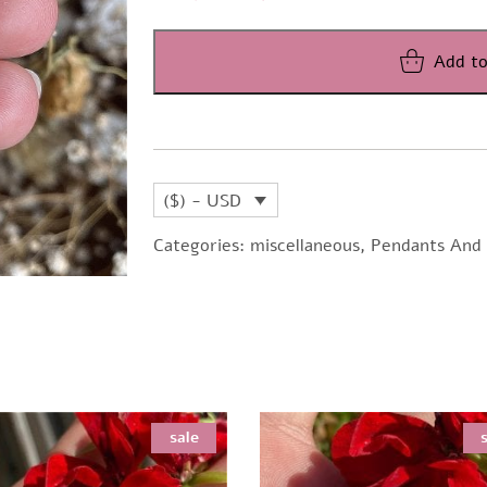
price
price
was:
is:
Add to
$366,16.
$199,72.
($) - USD
Categories:
miscellaneous
,
Pendants And 
sale