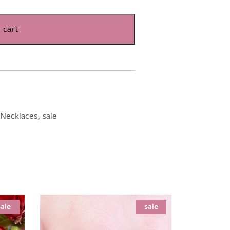
 cart
Necklaces
,
sale
sale
sale