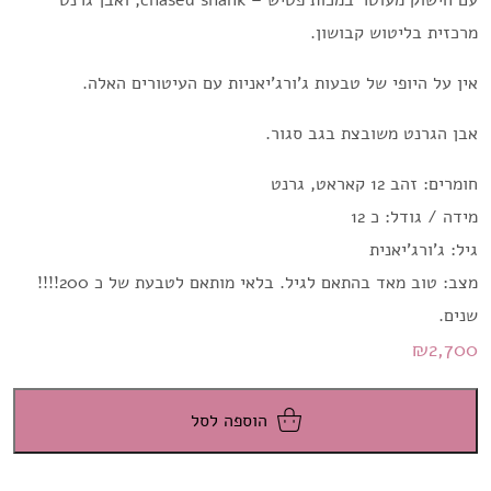
עם חישוק מעוטר במכות פטיש – chased shank, ואבן גרנט
מרכזית בליטוש קבושון.
אין על היופי של טבעות ג'ורג'יאניות עם העיטורים האלה.
אבן הגרנט משובצת בגב סגור.
חומרים: זהב 12 קאראט, גרנט
מידה / גודל: כ 12
גיל: ג'ורג'יאנית
מצב: טוב מאד בהתאם לגיל. בלאי מותאם לטבעת של כ 200!!!!
שנים.
₪
2,700
הוספה לסל