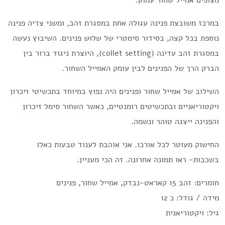
מצופים אמייל שחור עמוק.
במרכז משובצת פנינה עגולה אחת במסגרת זהב, ומשני צדיה פנינה
נוספת בכל קצה, בסידור סימטרי של שלוש פנינים. השיבוץ נעשה
במסגרת זהב עדינה (collet setting), היוצרת ניגוד ברור בין
הברק הרך של הפנינים לבין עומק האמייל השחור.
השילוב של אמייל שחור ופנינים היה נפוץ במיוחד בתכשיטי זיכרון
ויקטוריאניים ובתכשיטים רומנטיים, כאשר השחור סימל זיכרון
והפנינה ייצגה טוהר ונשמה.
החישוק מעוטר לכל אורכו. אני אוהבת לענוד טבעות כאלו
בשכבות- ראו תמונה אחרונה. זה הכי מעניין.
חומרים: זהב 15 קאראט-נבדק, אמייל שחור, פנינים
מידה / גודל: כ 12
גיל: ויקטוריאנית