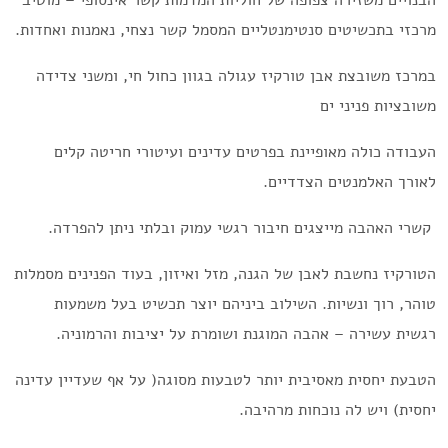
הבנויים משזירה צפופה של חוליות המדמות קשר אינסופי – מוטיב
מרכזי בתכשיטים סנטימנטליים המסמל קשר נצחי, נאמנות ואחדות.
במרכז משובצת אבן טורקיז עגולה בגוון כחול חי, ומשני צדידה
משובציות פניני ים
העבודה כולה מאופיינת בפרטים עדינים ועיטורי חריטה קלים
לאורך האלמנטים הצדדיים.
קשרי האהבה מייצגים חיבור רגשי עמוק ובלתי ניתן להפרדה.
הטורקיז נחשבת לאבן של הגנה, מזל ואיזון, בעוד הפנינים מסמלות
טוהר, רוך ונשיות. השילוב ביניהם יוצר תכשיט בעל משמעות
רגשית עשירה – אהבה המוגנת ושומרת על יציבות והרמוניה.
הטבעת יחסית מאסיבית יותר לטבעות מסוגה( על אף שעדיין עדינה
יחסית) ויש לה נוכחות מרהיבה.