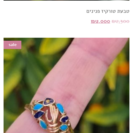
טבעת טורקיז פנינים
המחיר
המחיר
₪
2,000
₪
2,300
המקורי
הנוכחי
היה:
הוא:
sale
sale
₪2,000.
₪2,300.