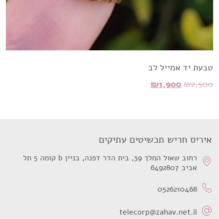
טבעת יד אמייל לב
המחיר
המחיר
₪
1,900
₪
2,500
המקורי
הנוכחי
היה:
הוא:
₪1,900.
₪2,500.
איריס חריש תכשיטים עתיקים
רחוב שאול המלך 39, בית הדר דפנה, בניין b קומה 5 תל
אביב 6492807
0526210468
telecorp@zahav.net.il