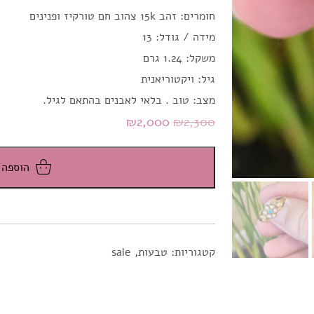
חומרים: זהב 15k צהוב חם טורקיז ופנינים
מידה / גודל: 13
משקל: 1.24 גרם
גיל: ויקטוריאנית
מצב: טוב . בלאי לאבנים בהתאם לגיל.
המחיר
המחיר
₪
2,000
₪
2,300
המקורי
הנוכחי
היה:
הוא:
הוספה 
₪2,000.
₪2,300.
קטגוריות:
טבעות
,
sale