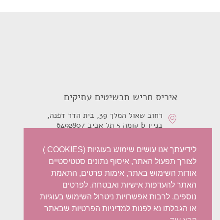
היה:
הוא:
₪1,500.
₪2,000.
איריס חריש תכשיטים עתיקים
רחוב שאול המלך 39, בית הדר דפנה,
בניין b קומה 5 תל אביב 6492807
0526210468
לידיעתך אנו עושים שימוש בעוגיות (COOKIES )
לצורך תפעול האתר, איסוף נתונים סטטיסטיים
telecorp@zahav.net.il
אודות השימוש באתר, אימות פרטים, התאמת
האתר להעדפות אישיות ואבטחה. לפרטים
נוספים, לרבות אפשרויות ניטרול השימוש בעוגיות
או הגבלתו נא לפנות למדיניות הפרטיות שבאתר