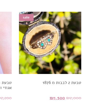
sale
sale
טבעת 2 לבבות מ 1876
טבעת ו
אגוזי ו
המחיר
המחיר
₪
2,200
₪
1,500
₪
2,000
המקורי
הנוכחי