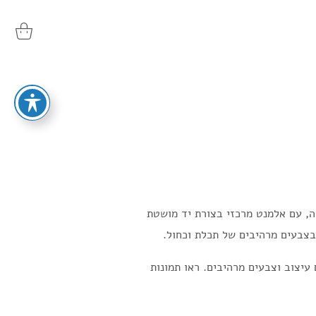
 יפהיפיה ומיוחדת, זהב 14k, חתומה, עם אלמנט מרכזי בצורת יד מושטת
יצוב וצבעים מרהיבים. ראו תמונות