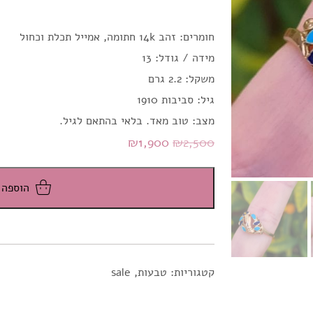
חומרים: זהב 14k חתומה, אמייל תכלת וכחול
מידה / גודל: 13
משקל: 2.2 גרם
גיל: סביבות 1910
מצב: טוב מאד. בלאי בהתאם לגיל.
המחיר
המחיר
₪
1,900
₪
2,500
המקורי
הנוכחי
היה:
הוא:
הוספה 
₪1,900.
₪2,500.
קטגוריות:
טבעות
,
sale