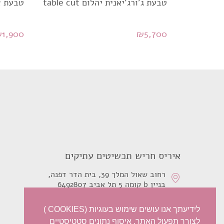
טבעת ג'ורג'יאנית יהלום table cut
טבעת צ
₪
1,900
₪
5,700
איריס חריש תכשיטים עתיקים
רחוב שאול המלך 39, בית הדר דפנה,
בניין b קומה 5 תל אביב 6492807
0526210468
לידיעתך אנו עושים שימוש בעוגיות (COOKIES )
לצורך תפעול האתר, איסוף נתונים סטטיסטיים