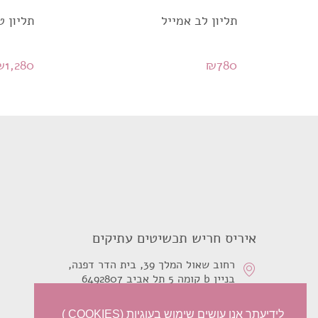
תליון לב אמייל
תליון טורמלין
₪
1,280
₪
780
איריס חריש תכשיטים עתיקים
רחוב שאול המלך 39, בית הדר דפנה,
בניין b קומה 5 תל אביב 6492807
0526210468
לידיעתך אנו עושים שימוש בעוגיות (COOKIES )