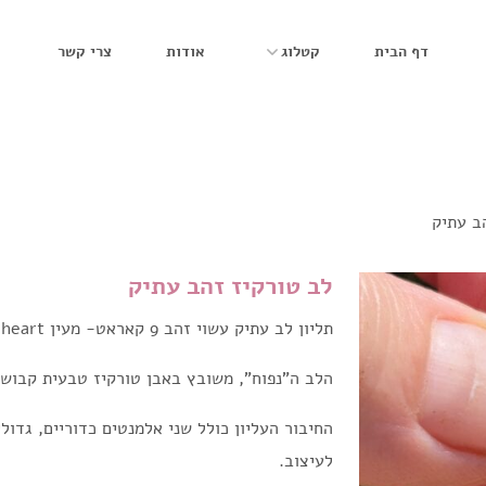
דף הבית
קטלוג
אודות
צרי קשר
ב עתיק
לב טורקיז זהב עתיק
תליון לב עתיק עשוי זהב 9 קאראט- מעין puffed heart.
הלב ה"נפוח", משובץ באבן טורקיז טבעית קבושו
החיבור העליון כולל שני אלמנטים כדוריים, גדולי
לעיצוב.