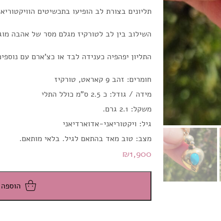
תליונים בצורת לב הופיעו בתכשיטים הוויקטוריאנ
השילוב בין לב לטורקיז מגלם מסר של אהבה מוג
התליון יפהפיה כענידה לבד או כצ'ארם עם נוספים
חומרים: זהב 9 קאראט, טורקיז
מידה / גודל: כ 2.5 ס"מ כולל התלי
משקל: 2.1 גרם.
גיל: ויקטוריאני-אדוארדיאני
מצב: טוב מאד בהתאם לגיל. בלאי מותאם.
₪
1,900
הוספה 