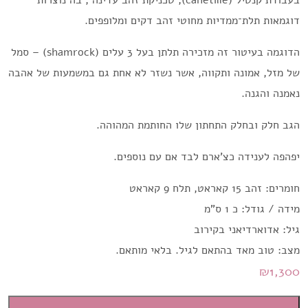
בעבודת קנטיל (canetille), טכניקת זהב עדינה , בה נוצרות
דוגמאות תלת־ממדיות מחוטי זהב דקים ומלופפים.
הדוגמה בעיטור זה מזכירה תלתן בעל 3 עלים (shamrock) – סמל
של מזל, אמונה ותקווה, אשר נשזר לא אחת גם במשמעות של אהבה
נאמנה והגנה.
הגב חלק ובחלק התחתון שלו החותמת המהוהה.
יפהפה לענידה כצ'ארם לבד אם עם נוספים.
חומרים: זהב 15 קאראט, תלח 9 קאראט
מידה / גודל: כ 1 ס"מ
גיל: אדוארדיאני בקירוב
מצב: טוב מאד בהתאם לגיל. בלאי מותאם.
₪
1,300