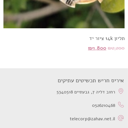
תליון 14k ציור יד
המחיר
המחיר
₪
1,800
₪
2,200
המקורי
הנוכחי
היה:
הוא:
₪1,800.
₪2,200.
איריס חריש תכשיטים עתיקים
רחוב דליה 7, גבעתיים 5340518
0526210468
telecorp@zahav.net.il