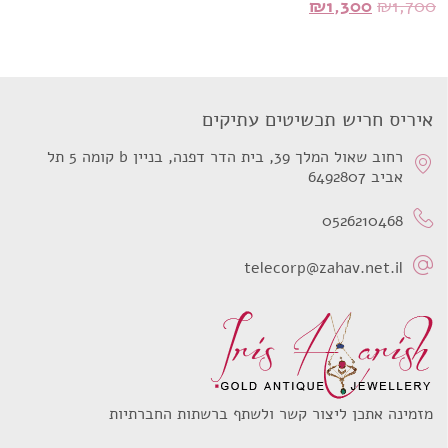
המחיר
המחיר
₪
1,300
₪
1,700
המקורי
הנוכחי
היה:
הוא:
₪1,300.
₪1,700.
איריס חריש תכשיטים עתיקים
רחוב שאול המלך 39, בית הדר דפנה, בניין b קומה 5 תל
אביב 6492807
0526210468
telecorp@zahav.net.il
מזמינה אתכן ליצור קשר ולשתף ברשתות החברתיות