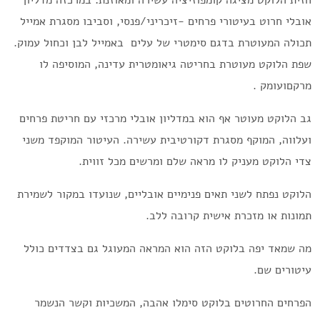
חזית הלוקט מציגה קומפוזיציה עשירה ומאוזנת: במרכזה מדליון
אובלי חרוט בעיטורי פרחים -זיכריני/פנסי, וסביבו מסגרת אמייל
תכולה המעוטרת בדגם סימטרי של עלים באמייל לבן וכחול עמוק.
שפת הלוקט מעוטרת בחריטה גיאומטרית עדינה, המוסיפה לו
מרקםועומק .
גב הלוקט מעוטר אף הוא במדליון אובלי מרכזי עם חריטת פרחים
ועלווה, המוקף מסגרת דקורטיבית עשירה. העיטור המוקפד משני
צדי הלוקט מעניק לו מראה שלם ומרשים מכל זווית.
הלוקט נפתח לשני תאים פנימיים אובליים, שנועדו במקור לשמירת
תמונות או מזכרת אישית קרובה ללב.
מה שמאד יפה בלוקט הזה הוא המראה המעוגל גם בצדדים כולל
עיטורים שם.
הפרחים החרוטים בלוקט סימלו אהבה, המשכיות וקשר הנשמר