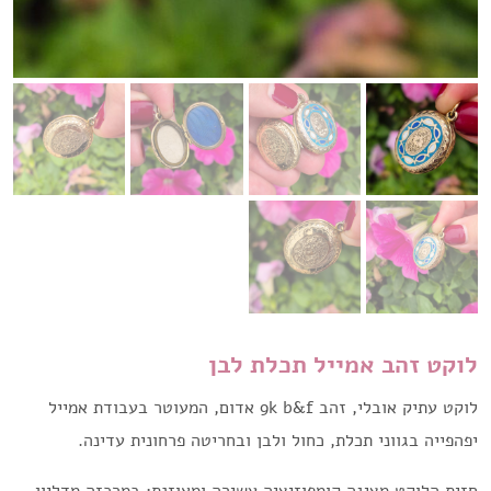
לוקט זהב אמייל תכלת לבן
לוקט עתיק אובלי, זהב 9k b&f אדום, המעוטר בעבודת אמייל
יפהפייה בגווני תכלת, כחול ולבן ובחריטה פרחונית עדינה.