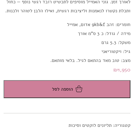
לאורך זמן. גוני האמייל מוסיפים לתכשיט רובד רגשי נוסף — כחול
ותכלת נקשרו לנאמנות וליציבות רגשית, ואילו הלבן לטוהר ולכנות.
חומרים: זהב 9kb&f אדום, אמייל
מידה / גודל: כ 3 ס"מ אורך
משקל: 5.3 גרם
גיל: ויקטוריאני
מצב: טוב מאד בהתאם לגיל. בלאי מותאם.
₪
1,950
הוספה לסל
קטגוריה:
תליונים לוקטים וסיכות