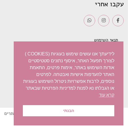
עקבו אחרי
תנאי השימוש
משלוחים
לידיעתך אנו עושים שימוש בעוגיות (COOKIES )
לצורך תפעול האתר, איסוף נתונים סטטיסטיים
מדיניות פרטיות
אודות השימוש באתר, אימות פרטים, התאמת
האתר להעדפות אישיות ואבטחה. לפרטים
ביטול עסקה – החזרות / החלפות
נוספים, לרבות אפשרויות ניטרול השימוש בעוגיות
או הגבלתו נא לפנות למדיניות הפרטיות שבאתר
הצהרת נגישות
קרא עוד
הבנתי
© 2022 Iris Harish
בניית אתרים