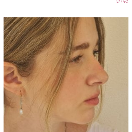
₪
750