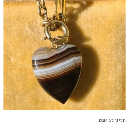
תליון לב אגט