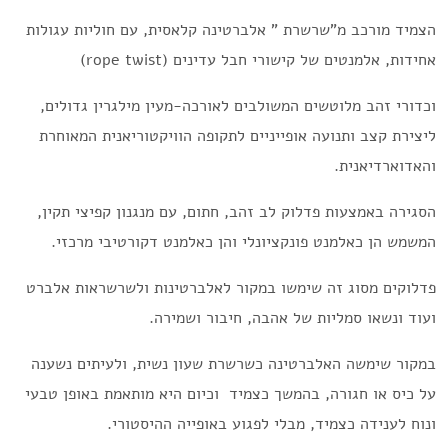
הצמיד מורכב מ"שרשרת " אלברטינה קלאסית, עם חוליות עגולות
אחידות, אלמנטים של קישורי חבל עדינים (rope twist)
וכדורי זהב מלוטשים המשולבים לאורכה-מעין מילגרין גדולים,
ליצירת קצב ותנועה אופייניים לתקופה הוויקטוריאנית המאוחרת
והאדוארדיאנית.
הסגירה באמצעות פדלוק לב זהב, חתום, עם מנגנון קפיצי תקין,
המשמש הן כאלמנט פונקציונלי והן כאלמנט דקורטיבי מרכזי.
פדלוקים מסוג זה שימשו במקור לאלברטינות ולשרשראות אלברט
ועוד ונשאו סמליות של אהבה, חיבור ושמירה.
במקור שימשה האלברטינה כשרשרת שעון נשית, ולעיתים נשענה
על כיס או חגורה, בהמשך כצמיד וכיום היא מותאמת באופן טבעי
ונוח לענידה כצמיד, מבלי לפגוע באופייה ההיסטורי.