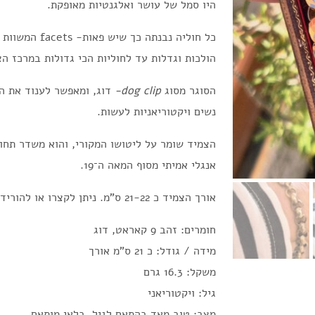
היו סמל של עושר ואלגנטיות מאופקת.
כל חוליה נבנתה 
הולכות וגדלות עד לחוליות הכי גדולות במרכז הצ
הסוגר מסוג
dog clip-
דוג, ומאפשר לענוד את הצ
נשים ויקטוריאניות לעשות.
הצמיד שומר על ליטושו המקורי, והוא משדר תחו
אנגלי אמיתי מסוף המאה ה־19.
אורך הצמיד כ 21-22 ס"מ. ניתן לקצרו או להוריד את סוגר הדוג כדי לקצר אצל תכשיטן.
חומרים: זהב 9 קאראט, דוג
מידה / גודל: כ 21 ס"מ אורך
משקל: 16.3 גרם
גיל: ויקטוריאני
מצב: טוב מאד בהתאם לגיל. בלאי מותאם.