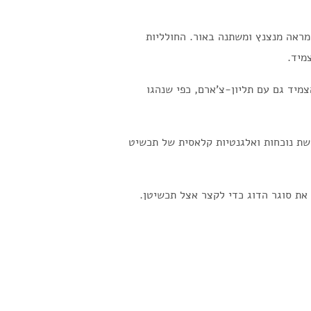
כך שיש פאות- facets המשוות מראה מנצנץ ומשתנה באור. החולליות
מיד.
מיד גם עם תליון-צ'ארם, כפי שנהגו
שת נוכחות ואלגנטיות קלאסית של תכשיט