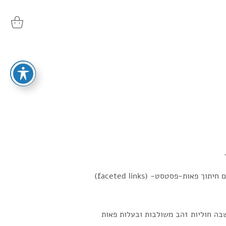
הצמיד בעיצוב חוליות רחבות מסוג curb links עם חיתוך פאות-פסטסט- (faceted links)
ליה בסוף המאה ה־19, תקופה שבה חוליות זהב משולבות ובעלות פאות