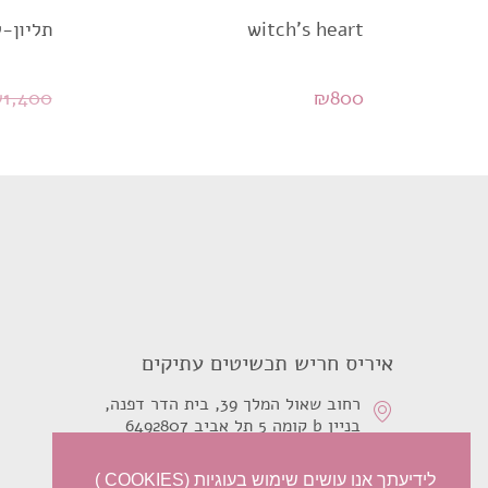
witch's heart
תליון-ל
₪
1,400
₪
800
איריס חריש תכשיטים עתיקים
רחוב שאול המלך 39, בית הדר דפנה,
בניין b קומה 5 תל אביב 6492807
0526210468
לידיעתך אנו עושים שימוש בעוגיות (COOKIES )