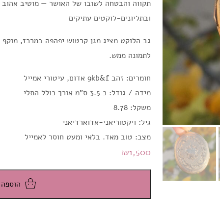
תקווה והבטחה לשובו של האושר — מוטיב אהוב 
ובתליונים-לוקטים עתיקים
גב הלוקט מציג מגן קרטוש יפהפה במרכז, מוקף 
לתמונה ממש.
חומרים: זהב 9kb&f אדום, עיטורי אמייל
מידה / גודל: כ 3.5 ס"מ אורך כולל התלי
משקל: 8.78
גיל: ויקטוריאני-אדוארדיאני
מצב: טוב מאד. בלאי ומעט חוסר לאמייל
₪
1,500
הוספה 