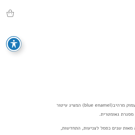
תליון הלוקט בעל חזית מרשימה עם אמייל כחול עמוק מרהיב(blue enamel) המציג עיטור
Lily of the Va) נחשבת זה מאות שנים כסמל לצניעות, התחדשות,