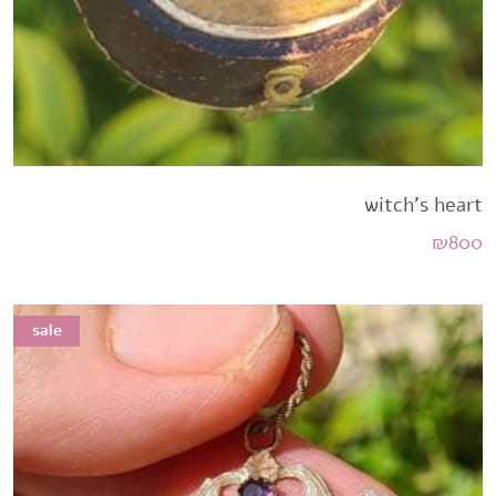
witch's heart
₪
800
sale
sale