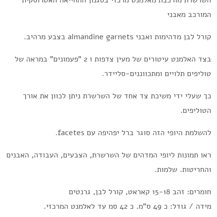
השרשרת מורכבת מאלמנט מרכזי בסגנון ההחייאה האטרוסקית
המורכב מאבני
קורל לבן מדהימות ואבני almandine garnets בצבע מרהיב.
בצד האלמנט עיטורים של מעין צדפות ו 2 "פעמונים" במראה של
טוליפים תלויים ומתכווננים-סליידר.
כך שעלי ידי משיכת צד אחד של השרשרת ניתן לכוון את אורך
הטוליפים.
להשלמת היופי הזה סוגר ברל יפהיפה עם facetes.
ראו תמונות ליופי המדהים של השרשרת, הצבעים, העבודה, האבנים
והחריטות. שלמות.
חומרים: זהב 15-18 קאראט, קורל לבן, גרנטים
מידה / גודל: כ 49 ס"מ. כ 42 סמ עד לאלמנט המרכזי.