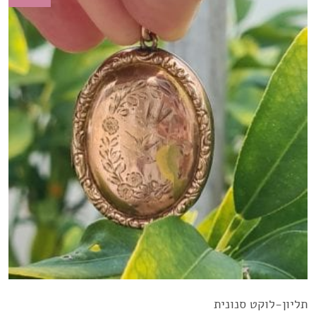
תליון-לוקט סנונית