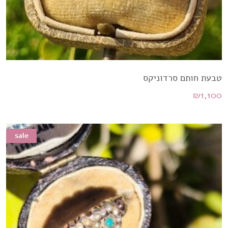
טבעת חותם סרדוניקס
₪
1,100
sale
sale