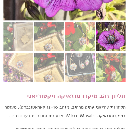
תליון זהב מיקרו מוזאיקה ויקטוריאני
תליון ויקטוריאני עתיק מרהיב, מזהב 10–12 קאראט(נבדק), מעוטר
במיקרומוזאיקה-Micro Mosaic צבעונית ומורכבת בעבודת יד.