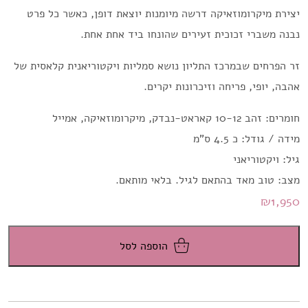
יצירת מיקרומוזאיקה דרשה מיומנות יוצאת דופן, כאשר כל פרט
נבנה משברי זכוכית זעירים שהונחו ביד אחת אחת.
זר הפרחים שבמרכז התליון נושא סמליות ויקטוריאנית קלאסית של
אהבה, יופי, פריחה וזיכרונות יקרים.
חומרים: זהב 10-12 קאראט-נבדק, מיקרומוזאיקה, אמייל
מידה / גודל: כ 4.5 ס"מ
גיל: ויקטוריאני
מצב: טוב מאד בהתאם לגיל. בלאי מותאם.
₪
1,950
הוספה לסל