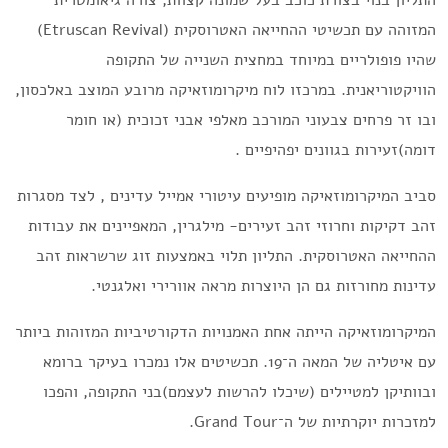
התליון בנוי בצורת כוכב בעל שמונה קצוות, צורה גיאומטרית
המזוהה עם תכשיטי ההחייאה האטרוסקית (Etruscan Revival)
שהיו פופולריים במיוחד במחצית השנייה של התקופה
הוויקטוריאנית. במרכזו לוח מיקרומוזאיקה מרובע המוצב באלכסון,
ובו זר פרחים צבעוני המורכב מאלפי אבני זכוכית (או חומר
דומה)זעירות בגוונים יפהיפיים .
סביב המיקרומוזאיקה מופיעים עיטורי אמייל עדינים , לצד מסגרות
זהב דקיקות וחרוזי זהב זעירים- מילגרין, המאפיינים את עבודות
ההחייאה האטרוסקית. התליון תלוי באמצעות זוג שרשראות זהב
עדינות מחורזות גם הן היוצרות מראה אוורירי ואלגנטי.
המיקרומוזאיקה הייתה אחת האמנויות הדקורטיביות המזוהות ביותר
עם איטליה של המאה ה־19. תכשיטים אלו נמכרו בעיקר ברומא
ובוותיקן למטיילים (שיכלו להרשות לעצמם)בני התקופה, והפכו
למזכרות יוקרתיות של ה־Grand Tour.