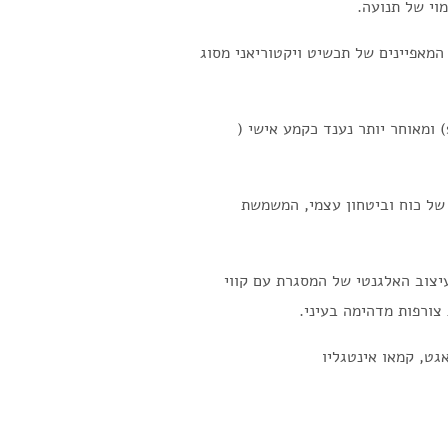
וי של תנועה.
המאפיינים של תכשיט ויקטוריאני מסוג
האינטגליו שימש במקור לחתימה על שעווה (seal) ומאוחר יותר נענד כקמע אישי (
 של כוח וביטחון עצמי, המשמשת
צוב האלגנטי של המסגרת עם קווי