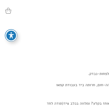
הה-חום, חרותה ביד בעבודת קמאו
וחז בקלע? ומלווה בכלב ציד(תודה לחד