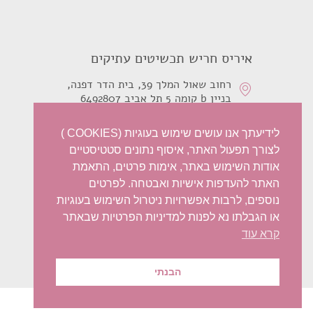
איריס חריש תכשיטים עתיקים
רחוב שאול המלך 39, בית הדר דפנה,
בניין b קומה 5 תל אביב 6492807
0526210468
לידיעתך אנו עושים שימוש בעוגיות (COOKIES )
לצורך תפעול האתר, איסוף נתונים סטטיסטיים
telecorp@zahav.net.il
אודות השימוש באתר, אימות פרטים, התאמת
האתר להעדפות אישיות ואבטחה. לפרטים
נוספים, לרבות אפשרויות ניטרול השימוש בעוגיות
או הגבלתו נא לפנות למדיניות הפרטיות שבאתר
קרא עוד
הבנתי
© 2022 Iris Harish