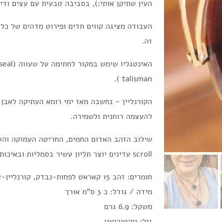
העין שתיקן אותי:), בסביבה טבעית עם עצים ודימ
העבודה מציגה קווים חדים ופירוט מדהים של כל 
זה.
talisman ).
הקורנליין – נחשבה מאז ימי רומא העתיקה לאבן
להעצמה רוחנית ולשמירה.
שילוב הזהב האדום החמים, החריטה העמוקה והעי
scroll עדינים יוצר תליון עשיר בסמליות ובאיכות צורפות מדהימה בעיני.
חומרים: זהב 15 קאראט לפחות-נבדק, קורנליין-אגט, קמאו אינטגליו
מידה / גודל: כ 3 ס"מ אורך
משקל: 6.9 גרם
גיל: ויקטוריאני