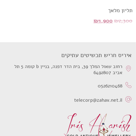
תליון מלאך
המחיר
המחיר
₪
1,900
₪
2,300
המקורי
הנוכחי
היה:
הוא:
₪1,900.
₪2,300.
איריס חריש תכשיטים עתיקים
רחוב שאול המלך 39, בית הדר דפנה, בניין b קומה 5 תל
אביב 6492807
0526210468
telecorp@zahav.net.il