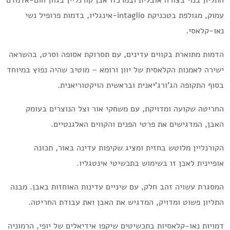
התליון בנוי בצורה אובלית ובמרכזו אבן קורנליין בגוון חום-אדמדם
עמוק, מגולפת בטכניקת intaglio-אינגליו, בדמות פרופיל נשי
נאו-קלאסי.
הדמות מתוארת בקווים עדינים, עם תסרוקת אסופה וסרט, בהשראה
ישירה לאמנות הקלאסית של יוון ורומא – מוטיב שהיה נפוץ במיוחד
בסוף התקופה הג’ורג’יאנית ובראשית הויקטוריאנית.
החריטה שקועה ומדויקת, עם משחקי אור וצל הנוצרים בעומק
האבן, המדגישים את פרטי הפנים והקווים האלגנטיים.
הקורנליין מלוטש בחזית ומציג שקיפות עדינה באור, תכונה
אופיינית לאבן זו בשימוש בתכשיטי אינטגליו.
המסגרת עשויה זהב חלק, עם שיניים עדינות האוחזות באבן. מבנה
התליון פשוט ומדויק, המדגיש את האבן ואת עבודת החריטה.
דמויות נאו-קלאסיות בתכשיטים שיקפו אידיאלים של יופי, הרמוניה