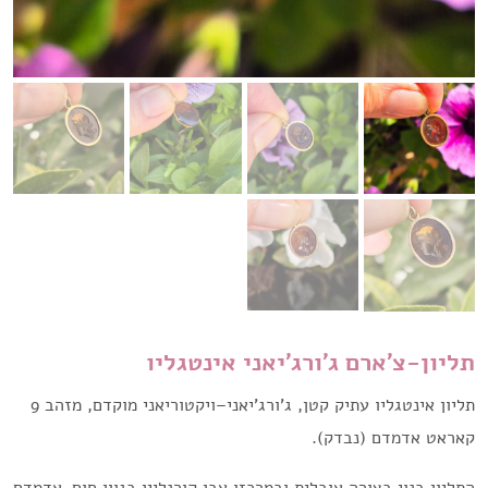
תליון-צ'ארם ג'ורג'יאני אינטגליו
תליון אינטגליו עתיק קטן, ג’ורג’יאני–ויקטוריאני מוקדם, מזהב 9
קאראט אדמדם (נבדק).