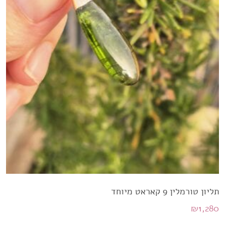
תליון טורמלין 9 קאראט מיוחד
₪
1,280