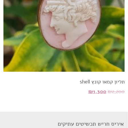
תליון קמאו קונץ shell
המחיר
המחיר
₪
1,300
₪
2,200
המקורי
הנוכחי
היה:
הוא:
₪1,300.
₪2,200.
איריס חריש תכשיטים עתיקים