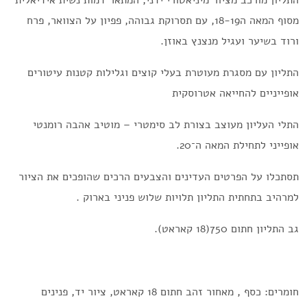
התליון מורכב מציור מיניאטורי ידני, המתאר דמות נשית אידיאלית
מסוף המאה ה18-19, עם תסרוקת גבוהה, פפיון על הצוואר, פרח
ורוד בשיער ועגיל מנצנץ באוזן.
התליון עם מסגרת מעוטרת בעלי קוצים וגלילות קטנות עיטורים
אופייניים להחייאה אטרוסקית
התלי העליון מעוצב בצורת לב סימטרי – מוטיב אהבה רומנטי
אופייני לתחילת המאה ה־20.
תסתכלו על הפרטים העדינים והצבעים הרכים שהופכים את הציור
למרהיב בתחתית התליון תלויות שלוש פניני בארוק .
גב התליון חתום 750(18 קאראט).
חומרים: כסף , מאחור זהב חתום 18 קאראט, ציור יד, פנינים